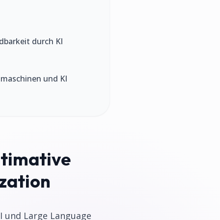
ndbarkeit durch KI
chmaschinen und KI
ltimative
zation
KI und Large Language