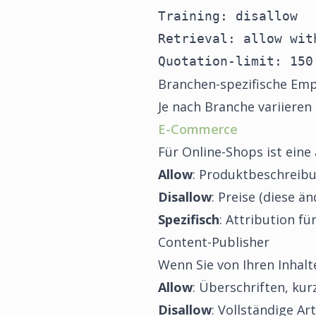
Training: disallow

Retrieval: allow wit
Quotation-limit: 150
Branchen-spezifische Empf
Je nach Branche variieren 
E-Commerce
Für Online-Shops ist ein
Allow
: Produktbeschreibu
Disallow
: Preise (diese ä
Spezifisch
: Attribution f
Content-Publisher
Wenn Sie von Ihren Inhalt
Allow
: Überschriften, k
Disallow
: Vollständige Ar