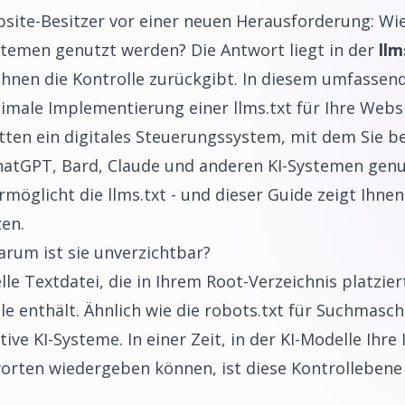
ite-Besitzer vor einer neuen Herausforderung: Wie 
ystemen genutzt werden? Die Antwort liegt in der
llm
 Ihnen die Kontrolle zurückgibt. In diesem umfassen
ptimale Implementierung einer llms.txt für Ihre Web
 hätten ein digitales Steuerungssystem, mit dem Sie
ChatGPT, Bard, Claude und anderen KI-Systemen gen
möglicht die llms.txt - und dieser Guide zeigt Ihnen
en.
warum ist sie unverzichtbar?
ielle Textdatei, die in Ihrem Root-Verzeichnis platzie
e enthält. Ähnlich wie die robots.txt für Suchmaschi
tive KI-Systeme. In einer Zeit, in der KI-Modelle Ihre
orten wiedergeben können, ist diese Kontrollebene 