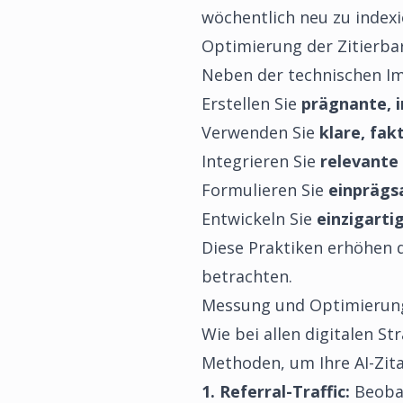
wöchentlich neu zu indexi
Optimierung der Zitierbar
Neben der technischen Imp
Erstellen Sie
prägnante, 
Verwenden Sie
klare, fak
Integrieren Sie
relevante
Formulieren Sie
einprägs
Entwickeln Sie
einzigart
Diese Praktiken erhöhen d
betrachten.
Messung und Optimierung 
Wie bei allen digitalen St
Methoden, um Ihre AI-Zit
1. Referral-Traffic:
Beobac