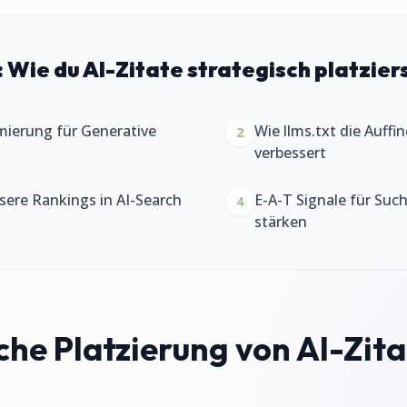
:
Wie du AI-Zitate strategisch platzier
mierung für Generative
Wie llms.txt die Auffi
2
verbessert
ssere Rankings in AI-Search
E-A-T Signale für Su
4
stärken
che Platzierung von AI-Zita