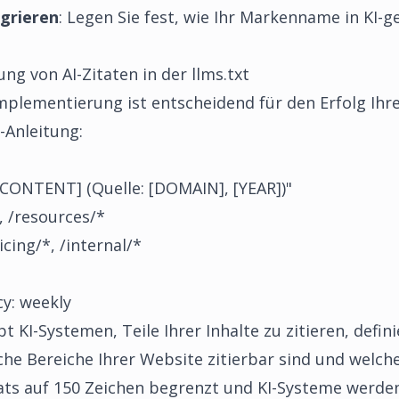
egrieren
: Legen Sie fest, wie Ihr Markenname in KI-
g von AI-Zitaten in der llms.txt
mplementierung ist entscheidend für den Erfolg Ihrer
t-Anleitung:
CONTENT] (Quelle: [DOMAIN], [YEAR])"
, /resources/*
ing/*, /internal/*
y: weekly
t KI-Systemen, Teile Ihrer Inhalte zu zitieren, defin
che Bereiche Ihrer Website zitierbar sind und welch
ats auf 150 Zeichen begrenzt und KI-Systeme werden