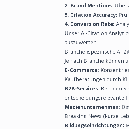
2. Brand Mentions:
Überwa
3. Citation Accuracy:
Prüf
4. Conversion Rate:
Analy
Unser
AI-Citation Analytic
auszuwerten.
Branchenspezifische AI-Zi
Je nach Branche können un
E-Commerce:
Konzentrier
Kaufberatungen durch KI 
B2B-Services:
Betonen Sie
entscheidungsrelevante I
Medienunternehmen:
Def
Breaking News (kurze Lebe
Bildungseinrichtungen:
M