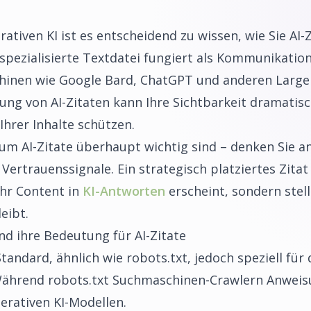
ativen KI ist es entscheidend zu wissen, wie Sie AI-Z
 spezialisierte Textdatei fungiert als Kommunikatio
hinen wie Google Bard, ChatGPT und anderen Large
ung von AI-Zitaten kann Ihre Sichtbarkeit dramatis
 Ihrer Inhalte schützen.
um AI-Zitate überhaupt wichtig sind – denken Sie a
s Vertrauenssignale. Ein strategisch platziertes Zitat
Ihr Content in
KI-Antworten
erscheint, sondern stell
eibt.
nd ihre Bedeutung für AI-Zitate
 Standard, ähnlich wie robots.txt, jedoch speziell f
Während robots.txt Suchmaschinen-Crawlern Anweis
nerativen KI-Modellen.