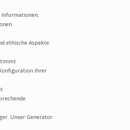
e Informationen,
ionen.
und ethische Aspekte
stimmt
onfiguration Ihrer
ht
sprechende
ger. Unser Generator