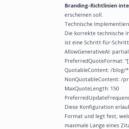
Branding-Richtlinien int
erscheinen soll.
Technische Implementierun
Die korrekte technische I
ist eine Schritt-für-Schrit
AllowGenerativeAI: partial
PreferredQuoteFormat: "[
QuotableContent: /blog/*
NonQuotableContent: /pric
MaxQuoteLength: 150
PreferredUpdateFrequenc
Diese Konfiguration erlaub
Format und legt fest, wel
maximale Länge eines Zit