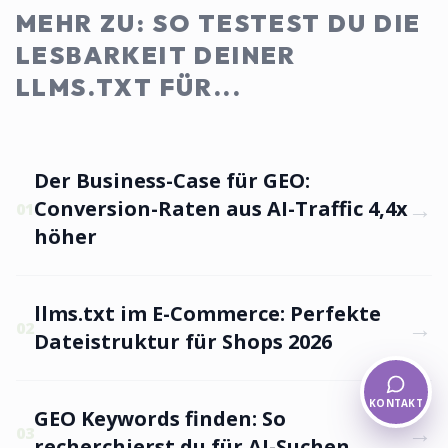
MEHR ZU: SO TESTEST DU DIE
LESBARKEIT DEINER
LLMS.TXT FÜR...
Der Business-Case für GEO:
→
Conversion-Raten aus AI-Traffic 4,4x
01
höher
llms.txt im E-Commerce: Perfekte
→
02
Dateistruktur für Shops 2026
KONTAKT
GEO Keywords finden: So
→
03
recherchierst du für AI-Suchen