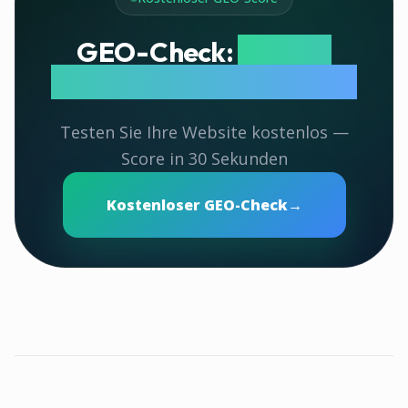
GEO-Check:
Wie gut
werden Sie von KI zitiert?
Testen Sie Ihre Website kostenlos —
Score in 30 Sekunden
Kostenloser GEO-Check
→