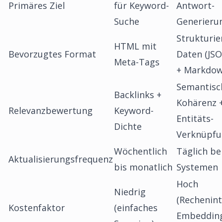
Primäres Ziel
für Keyword-
Antwort-
Suche
Generieru
Strukturie
HTML mit
Bevorzugtes Format
Daten (JS
Meta-Tags
+ Markdo
Semantisc
Backlinks +
Kohärenz 
Relevanzbewertung
Keyword-
Entitäts-
Dichte
Verknüpf
Wöchentlich
Täglich be
Aktualisierungsfrequenz
bis monatlich
Systemen
Hoch
Niedrig
(Rechenint
Kostenfaktor
(einfaches
Embeddin