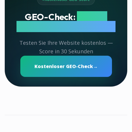
GEO-Check:
Wie gut
werden Sie von KI zitiert?
Testen Sie Ihre Website kostenlos —
Score in 30 Sekunden
Kostenloser GEO-Check
→