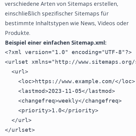
verschiedene Arten von Sitemaps erstellen,
einschließlich spezifischer Sitemaps für
bestimmte Inhaltstypen wie News, Videos oder
Produkte.
Beispiel einer einfachen Sitemap.xml:
<?xml version="1.0" encoding="UTF-8"?>

<urlset xmlns="http://www.sitemaps.org/
  <url>

    <loc>https://www.example.com/</loc>

    <lastmod>2023-11-05</lastmod>

    <changefreq>weekly</changefreq>

    <priority>1.0</priority>

  </url>

</urlset>