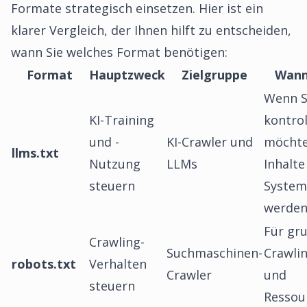
Formate strategisch einsetzen. Hier ist ein
klarer Vergleich, der Ihnen hilft zu entscheiden,
wann Sie welches Format benötigen:
Format
Hauptzweck
Zielgruppe
Wann
Wenn S
KI-Training
kontrol
und -
KI-Crawler und
möchte
llms.txt
Nutzung
LLMs
Inhalte
steuern
System
werde
Für gr
Crawling-
Suchmaschinen-
Crawlin
robots.txt
Verhalten
Crawler
und
steuern
Ressou