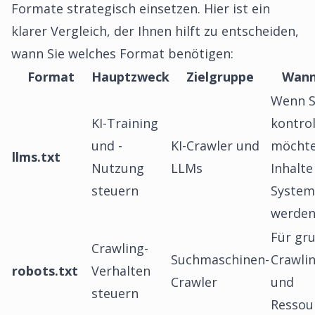
Formate strategisch einsetzen. Hier ist ein
klarer Vergleich, der Ihnen hilft zu entscheiden,
wann Sie welches Format benötigen:
Format
Hauptzweck
Zielgruppe
Wann
Wenn S
KI-Training
kontrol
und -
KI-Crawler und
möchte
llms.txt
Nutzung
LLMs
Inhalte
steuern
System
werde
Für gr
Crawling-
Suchmaschinen-
Crawlin
robots.txt
Verhalten
Crawler
und
steuern
Ressou