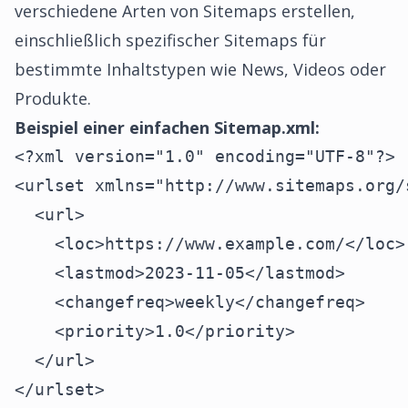
verschiedene Arten von Sitemaps erstellen,
einschließlich spezifischer Sitemaps für
bestimmte Inhaltstypen wie News, Videos oder
Produkte.
Beispiel einer einfachen Sitemap.xml:
<?xml version="1.0" encoding="UTF-8"?>

<urlset xmlns="http://www.sitemaps.org/
  <url>

    <loc>https://www.example.com/</loc>

    <lastmod>2023-11-05</lastmod>

    <changefreq>weekly</changefreq>

    <priority>1.0</priority>

  </url>

</urlset>