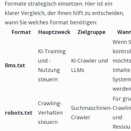
Formate strategisch einsetzen. Hier ist ein
klarer Vergleich, der Ihnen hilft zu entscheiden,
wann Sie welches Format benötigen:
Format
Hauptzweck
Zielgruppe
Wann
Wenn S
KI-Training
kontrol
und -
KI-Crawler und
möchte
llms.txt
Nutzung
LLMs
Inhalte
steuern
System
werde
Für gr
Crawling-
Suchmaschinen-
Crawlin
robots.txt
Verhalten
Crawler
und
steuern
Ressou