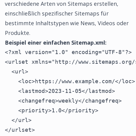
verschiedene Arten von Sitemaps erstellen,
einschließlich spezifischer Sitemaps für
bestimmte Inhaltstypen wie News, Videos oder
Produkte.
Beispiel einer einfachen Sitemap.xml:
<?xml version="1.0" encoding="UTF-8"?>

<urlset xmlns="http://www.sitemaps.org/
  <url>

    <loc>https://www.example.com/</loc>

    <lastmod>2023-11-05</lastmod>

    <changefreq>weekly</changefreq>

    <priority>1.0</priority>

  </url>

</urlset>