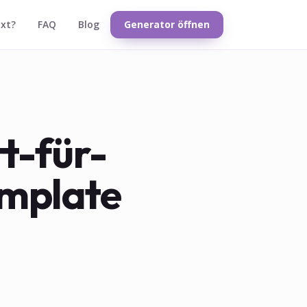
txt?
FAQ
Blog
Generator öffnen
tt-für-
emplate