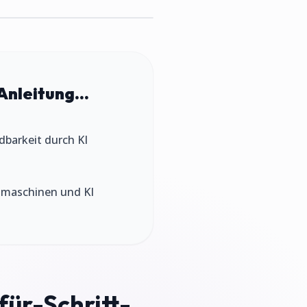
Anleitung...
ndbarkeit durch KI
chmaschinen und KI
für-Schritt-