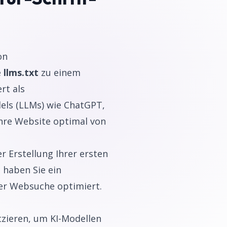
on
e
llms.txt
zu einem
rt als
ls (LLMs) wie ChatGPT,
Ihre Website optimal von
r Erstellung Ihrer ersten
 haben Sie ein
er Websuche optimiert.
tzieren, um KI-Modellen