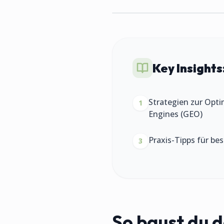
Key Insights
Strategien zur Opti
1
Engines (GEO)
Praxis-Tipps für be
3
So baust du de