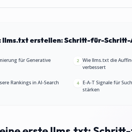
:
llms.txt erstellen: Schritt-für-Schritt-
mierung für Generative
Wie llms.txt die Auffi
2
verbessert
ssere Rankings in AI-Search
E-A-T Signale für Su
4
stärken
ine erste llms.txt: Schritt-