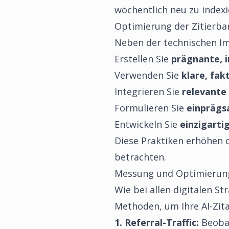
wöchentlich neu zu indexi
Optimierung der Zitierbar
Neben der technischen Imp
Erstellen Sie
prägnante, 
Verwenden Sie
klare, fak
Integrieren Sie
relevante
Formulieren Sie
einprägs
Entwickeln Sie
einzigart
Diese Praktiken erhöhen d
betrachten.
Messung und Optimierung 
Wie bei allen digitalen St
Methoden, um Ihre AI-Zit
1. Referral-Traffic:
Beobac