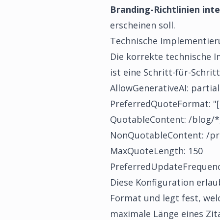
Branding-Richtlinien int
erscheinen soll.
Technische Implementierun
Die korrekte technische I
ist eine Schritt-für-Schrit
AllowGenerativeAI: partial
PreferredQuoteFormat: "[
QuotableContent: /blog/*
NonQuotableContent: /pric
MaxQuoteLength: 150
PreferredUpdateFrequenc
Diese Konfiguration erlaub
Format und legt fest, wel
maximale Länge eines Zit