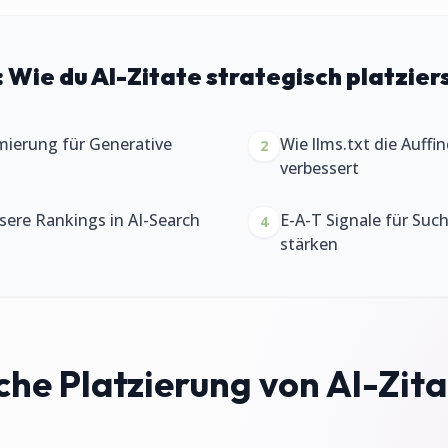
:
Wie du AI-Zitate strategisch platzier
mierung für Generative
Wie llms.txt die Auffi
2
verbessert
ssere Rankings in AI-Search
E-A-T Signale für Su
4
stärken
che Platzierung von AI-Zita