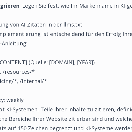
egrieren
: Legen Sie fest, wie Ihr Markenname in KI-
g von AI-Zitaten in der llms.txt
mplementierung ist entscheidend für den Erfolg Ihrer
t-Anleitung:
CONTENT] (Quelle: [DOMAIN], [YEAR])"
, /resources/*
ing/*, /internal/*
y: weekly
t KI-Systemen, Teile Ihrer Inhalte zu zitieren, defin
che Bereiche Ihrer Website zitierbar sind und welch
ats auf 150 Zeichen begrenzt und KI-Systeme werden