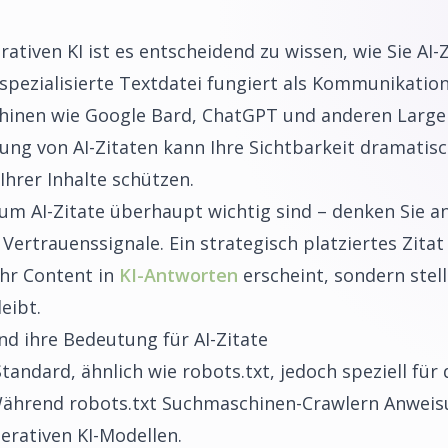
ativen KI ist es entscheidend zu wissen, wie Sie AI-Z
 spezialisierte Textdatei fungiert als Kommunikatio
hinen wie Google Bard, ChatGPT und anderen Large
ung von AI-Zitaten kann Ihre Sichtbarkeit dramatis
 Ihrer Inhalte schützen.
um AI-Zitate überhaupt wichtig sind – denken Sie a
s Vertrauenssignale. Ein strategisch platziertes Zitat
Ihr Content in
KI-Antworten
erscheint, sondern stell
eibt.
nd ihre Bedeutung für AI-Zitate
 Standard, ähnlich wie robots.txt, jedoch speziell f
Während robots.txt Suchmaschinen-Crawlern Anweis
nerativen KI-Modellen.