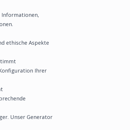
e Informationen,
ionen.
und ethische Aspekte
stimmt
onfiguration Ihrer
ht
sprechende
ger. Unser Generator