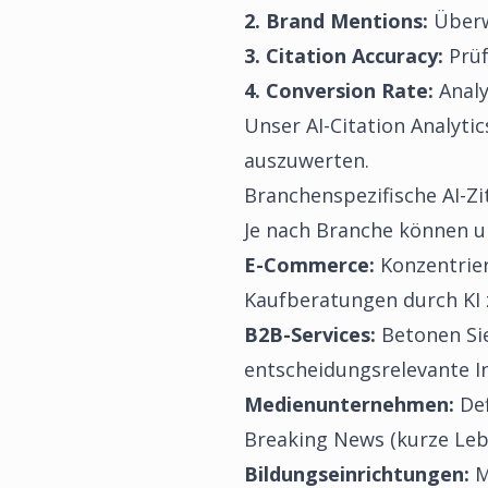
2. Brand Mentions:
Überwa
3. Citation Accuracy:
Prüf
4. Conversion Rate:
Analy
Unser
AI-Citation Analytic
auszuwerten.
Branchenspezifische AI-Zi
Je nach Branche können un
E-Commerce:
Konzentrier
Kaufberatungen durch KI 
B2B-Services:
Betonen Sie
entscheidungsrelevante I
Medienunternehmen:
Def
Breaking News (kurze Lebe
Bildungseinrichtungen:
M