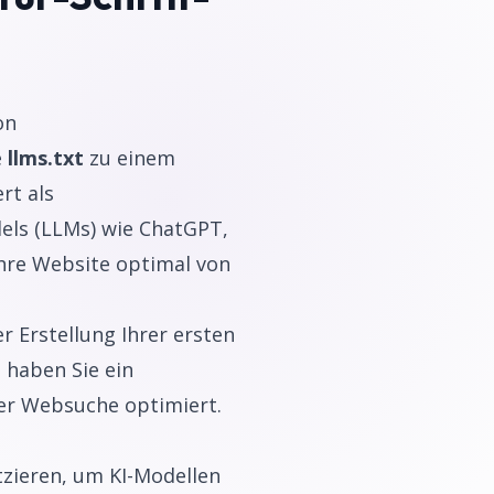
on
e
llms.txt
zu einem
rt als
ls (LLMs) wie ChatGPT,
Ihre Website optimal von
r Erstellung Ihrer ersten
 haben Sie ein
er Websuche optimiert.
tzieren, um KI-Modellen