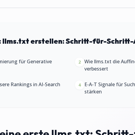
:
llms.txt erstellen: Schritt-für-Schritt-
mierung für Generative
Wie llms.txt die Auffi
2
verbessert
ssere Rankings in AI-Search
E-A-T Signale für Su
4
stärken
ine erste llms.txt: Schritt-