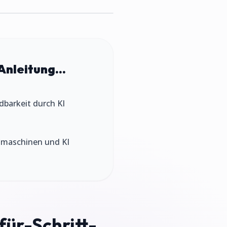
Anleitung...
ndbarkeit durch KI
chmaschinen und KI
für-Schritt-