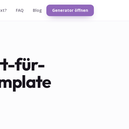
txt?
FAQ
Blog
Generator öffnen
tt-für-
emplate