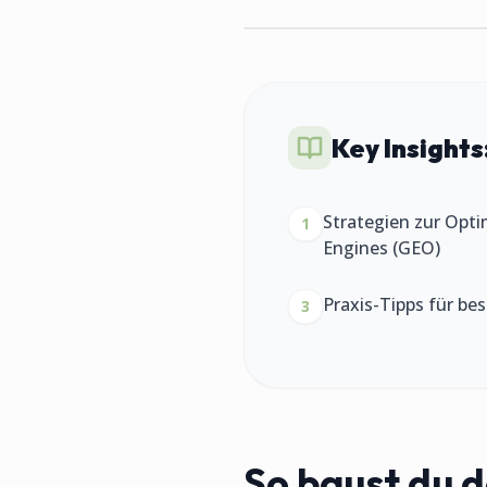
Key Insights
Strategien zur Opti
1
Engines (GEO)
Praxis-Tipps für be
3
So baust du de