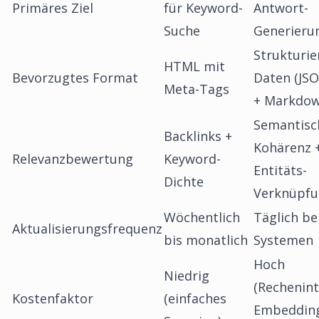
Primäres Ziel
für Keyword-
Antwort-
Suche
Generieru
Strukturie
HTML mit
Bevorzugtes Format
Daten (JS
Meta-Tags
+ Markdo
Semantisc
Backlinks +
Kohärenz 
Relevanzbewertung
Keyword-
Entitäts-
Dichte
Verknüpf
Wöchentlich
Täglich be
Aktualisierungsfrequenz
bis monatlich
Systemen
Hoch
Niedrig
(Rechenint
Kostenfaktor
(einfaches
Embeddin