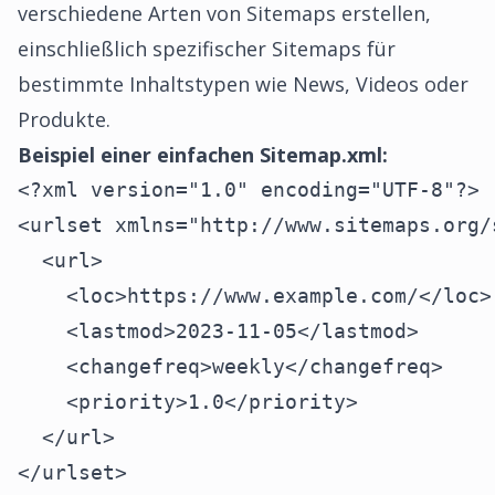
verschiedene Arten von Sitemaps erstellen,
einschließlich spezifischer Sitemaps für
bestimmte Inhaltstypen wie News, Videos oder
Produkte.
Beispiel einer einfachen Sitemap.xml:
<?xml version="1.0" encoding="UTF-8"?>

<urlset xmlns="http://www.sitemaps.org/
  <url>

    <loc>https://www.example.com/</loc>

    <lastmod>2023-11-05</lastmod>

    <changefreq>weekly</changefreq>

    <priority>1.0</priority>

  </url>

</urlset>