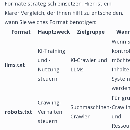
Formate strategisch einsetzen. Hier ist ein
klarer Vergleich, der Ihnen hilft zu entscheiden,
wann Sie welches Format benötigen:
Format
Hauptzweck
Zielgruppe
Wann
Wenn S
KI-Training
kontrol
und -
KI-Crawler und
möchte
llms.txt
Nutzung
LLMs
Inhalte
steuern
System
werde
Für gr
Crawling-
Suchmaschinen-
Crawlin
robots.txt
Verhalten
Crawler
und
steuern
Ressou