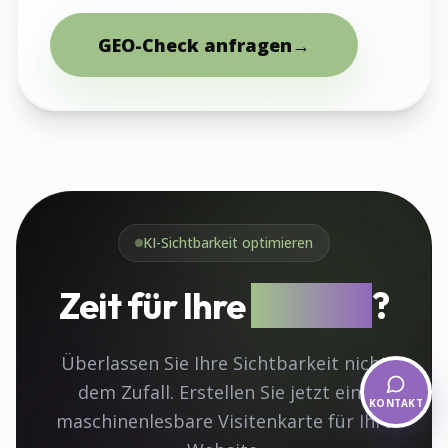
GEO-Check anfragen
→
KI-Sichtbarkeit optimieren
Zeit für Ihre
llms.txt
?
Überlassen Sie Ihre Sichtbarkeit nicht
dem Zufall. Erstellen Sie jetzt eine
KONTAKT
maschinenlesbare Visitenkarte für Ihre