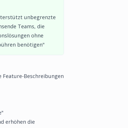
nterstützt unbegrenzte
chsende Teams, die
ionslösungen ohne
bühren benötigen"
re Feature-Beschreibungen
e"
nd erhöhen die