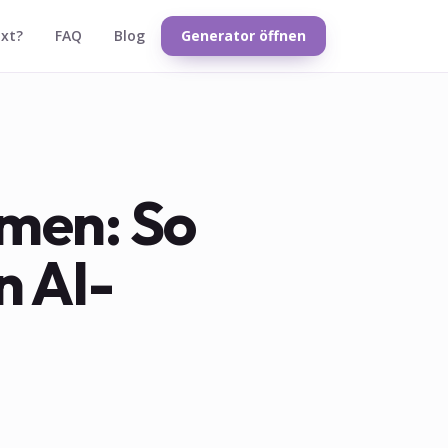
txt?
FAQ
Blog
Generator öffnen
men: So
n AI-