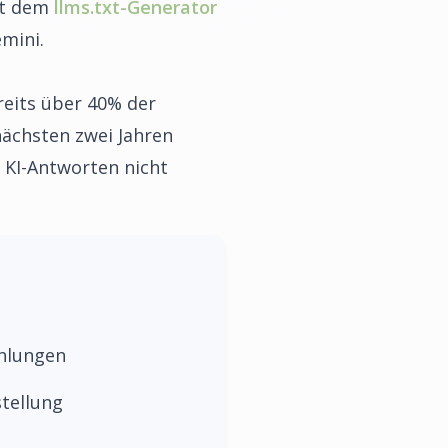
it dem
llms.txt-Generator
emini.
reits über 40% der
nächsten zwei Jahren
 KI-Antworten nicht
hlungen
stellung