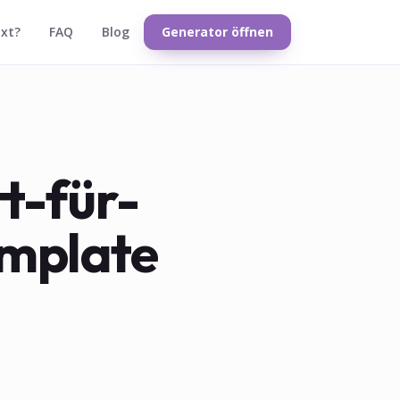
txt?
FAQ
Blog
Generator öffnen
tt-für-
emplate