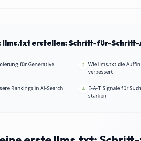
:
llms.txt erstellen: Schritt-für-Schritt-
mierung für Generative
Wie llms.txt die Auffi
2
verbessert
ssere Rankings in AI-Search
E-A-T Signale für Su
4
stärken
ine erste llms.txt: Schritt-