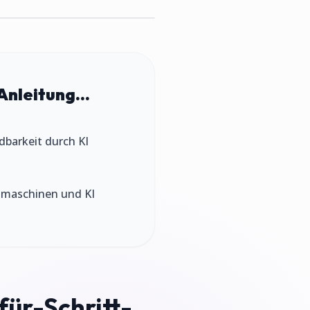
Anleitung...
ndbarkeit durch KI
chmaschinen und KI
für-Schritt-