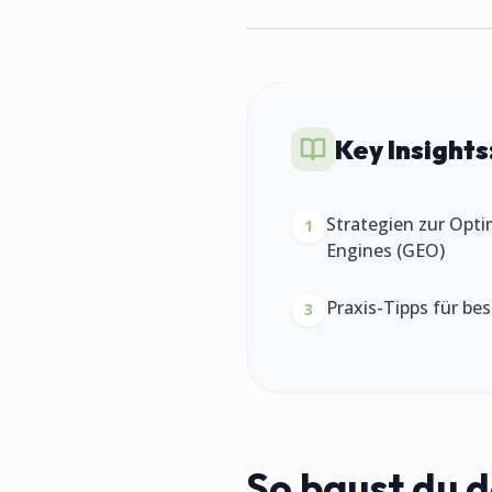
Key Insights
Strategien zur Opti
1
Engines (GEO)
Praxis-Tipps für be
3
So baust du de