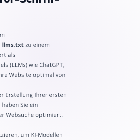
on
e
llms.txt
zu einem
rt als
ls (LLMs) wie ChatGPT,
Ihre Website optimal von
r Erstellung Ihrer ersten
 haben Sie ein
er Websuche optimiert.
tzieren, um KI-Modellen